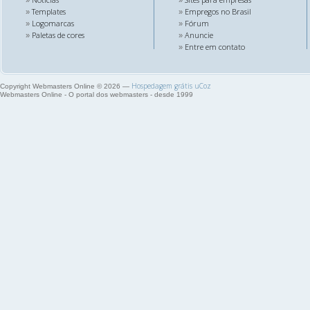
Templates
Empregos no Brasil
»
»
Logomarcas
Fórum
»
»
Paletas de cores
Anuncie
»
»
Entre em contato
»
Hospedagem grátis
uCoz
Copyright Webmasters Online © 2026
—
Webmasters Online - O portal dos webmasters - desde 1999