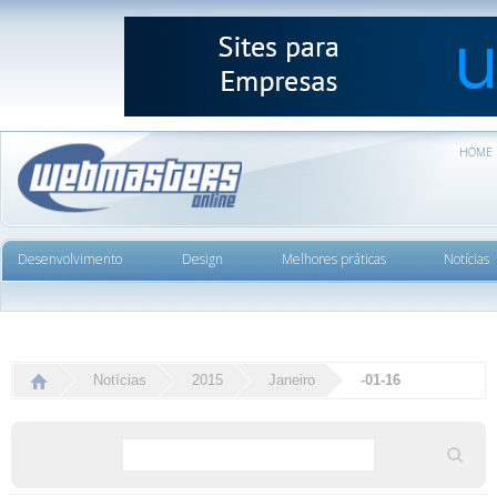
HOME
Desenvolvimento
Design
Melhores práticas
Notícias
Notícias
2015
Janeiro
-01-16