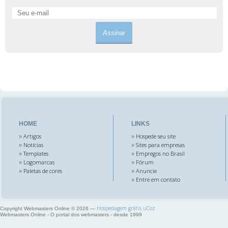
HOME
LINKS
Artigos
Hospede seu site
»
»
Notícias
Sites para empresas
»
»
Templates
Empregos no Brasil
»
»
Logomarcas
Fórum
»
»
Paletas de cores
Anuncie
»
»
Entre em contato
»
Hospedagem grátis
uCoz
Copyright Webmasters Online © 2026
—
Webmasters Online - O portal dos webmasters - desde 1999