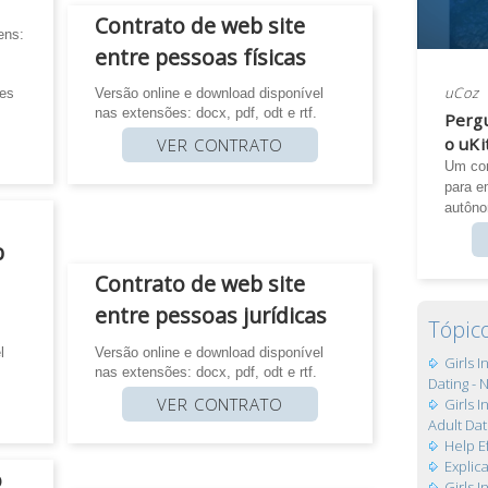
Contrato de web site
ens:
entre pessoas físicas
uCoz
ões
Versão online e download disponível
nas extensões: docx, pdf, odt e rtf.
Perg
o uKi
VER CONTRATO
Um con
para e
autôn
b
Contrato de web site
entre pessoas jurídicas
Tópic
l
Versão online e download disponível
Girls 
nas extensões: docx, pdf, odt e rtf.
Dating - 
VER CONTRATO
Girls 
Adult Dat
Help E
Expli
o
Girls 