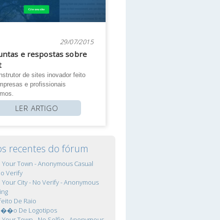
29/07/2015
untas e respostas sobre
t
strutor de sites inovador feito
mpresas e profissionais
omos.
LER ARTIGO
os recentes do fórum
In Your Town - Anonymous Casual
No Verify
In Your City - No Verify - Anonymous
ing
feito De Raio
ca��o De Logotipos
In Your Town - No Selfie - Anonymous