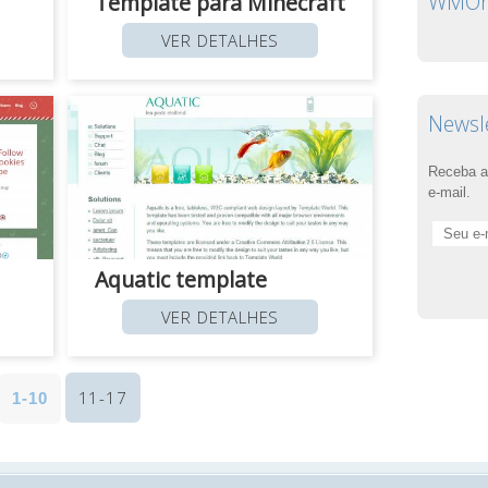
WMOnl
Template para Minecraft
VER DETALHES
Newsl
Receba a
e-mail.
Aquatic template
VER DETALHES
11-17
1-10