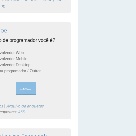
ing
ipe
o de programador você é?
volvedor Web
volvedor Mobile
volvedor Desktop
u programador / Outros
os
Arquivo de enquetes
|
respostas:
433