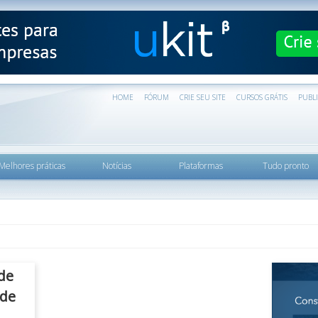
HOME
FÓRUM
CRIE SEU SITE
CURSOS GRÁTIS
PUBL
Melhores práticas
Notícias
Plataformas
Tudo pronto
de
 de