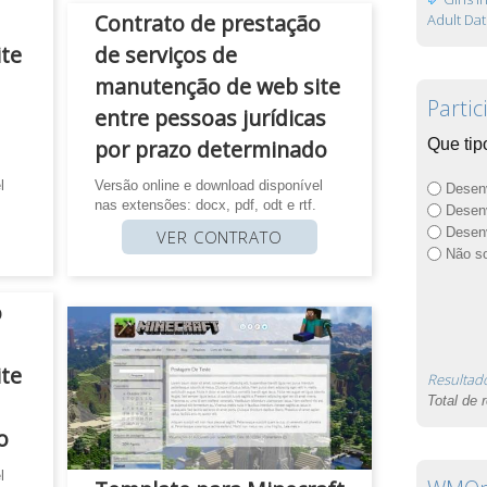
Contrato de prestação
Adult Dat
te
de serviços de
manutenção de web site
Partic
entre pessoas jurídicas
por prazo determinado
Que tip
l
Versão online e download disponível
Desen
nas extensões: docx, pdf, odt e rtf.
Desen
Desen
VER CONTRATO
Não so
o
te
Resultad
Total de 
o
l