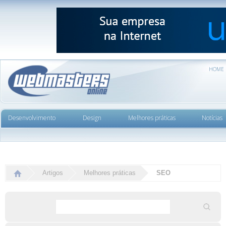
HOME
Desenvolvimento
Design
Melhores práticas
Notícias
Artigos
Melhores práticas
SEO