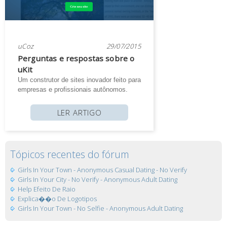
uCoz
29/07/2015
Perguntas e respostas sobre o
uKit
Um construtor de sites inovador feito para
empresas e profissionais autônomos.
LER ARTIGO
Tópicos recentes do fórum
Girls In Your Town - Anonymous Casual Dating - No Verify
Girls In Your City - No Verify - Anonymous Adult Dating
Help Efeito De Raio
Explica��o De Logotipos
Girls In Your Town - No Selfie - Anonymous Adult Dating