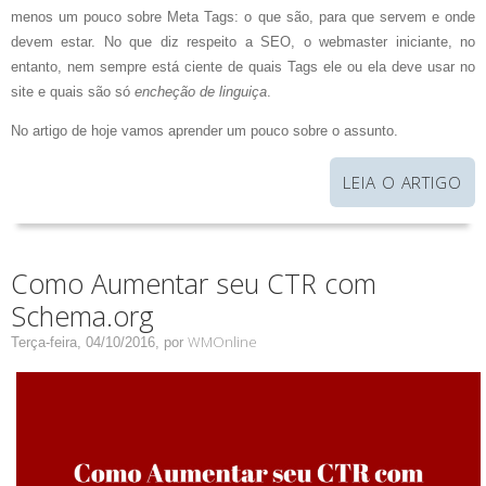
menos um pouco sobre Meta Tags: o que são, para que servem e onde
devem estar. No que diz respeito a SEO, o webmaster iniciante, no
entanto, nem sempre está ciente de quais Tags ele ou ela deve usar no
site e quais são só
encheção de linguiça
.
No artigo de hoje vamos aprender um pouco sobre o assunto.
LEIA O ARTIGO
Como Aumentar seu CTR com
Schema.org
WMOnline
Terça-feira, 04/10/2016,
por