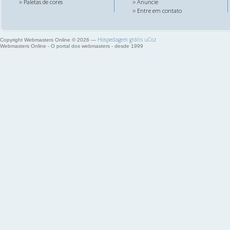
Paletas de cores
Anuncie
»
»
Entre em contato
»
Hospedagem grátis
uCoz
Copyright Webmasters Online © 2026
—
Webmasters Online - O portal dos webmasters - desde 1999