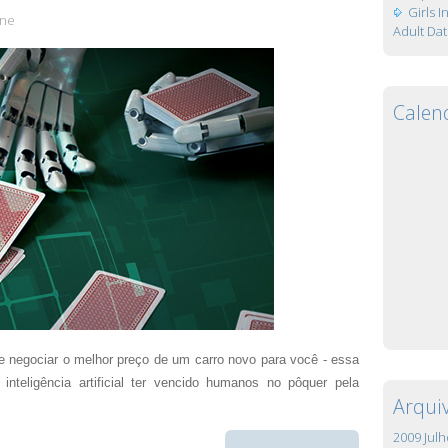
Girls 
ne
Adult Dat
Calen
 negociar o melhor preço de um carro novo para você - essa
nteligência artificial ter vencido humanos no pôquer pela
Arqui
2009 Julh