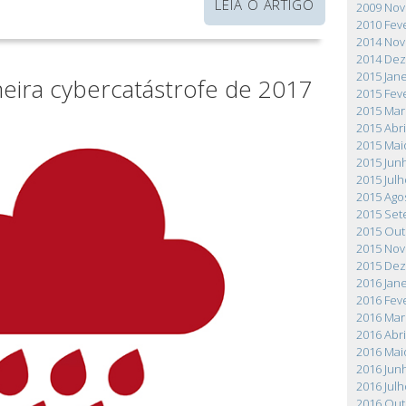
LEIA O ARTIGO
2009 No
2010 Fev
2014 No
2014 De
2015 Jane
meira cybercatástrofe de 2017
2015 Fev
2015 Mar
2015 Abri
2015 Mai
2015 Jun
2015 Julh
2015 Ago
2015 Se
2015 Ou
2015 No
2015 De
2016 Jane
2016 Fev
2016 Mar
2016 Abri
2016 Mai
2016 Jun
2016 Julh
2016 Ou