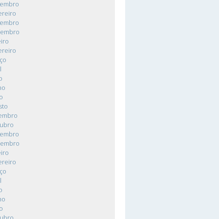
vembro
ereiro
vembro
zembro
iro
ereiro
ço
l
o
ho
o
sto
tembro
tubro
vembro
zembro
iro
ereiro
ço
l
o
ho
o
tubro