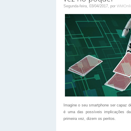
WMOnli
Segunda-feira, 03/04/2017,
por
Imagine o seu smartphone ser capaz de
é uma das possíveis implicações da i
primeira vez, dizem os peritos.