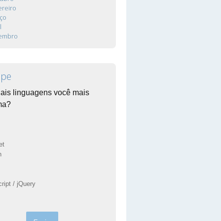
ereiro
ço
l
tembro
ipe
ais linguagens você mais
ma?
et
n
ript / jQuery
s