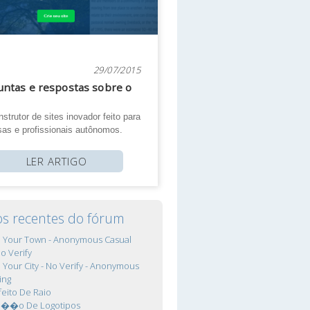
29/07/2015
ntas e respostas sobre o
strutor de sites inovador feito para
as e profissionais autônomos.
LER ARTIGO
os recentes do fórum
In Your Town - Anonymous Casual
No Verify
In Your City - No Verify - Anonymous
ing
feito De Raio
ca��o De Logotipos