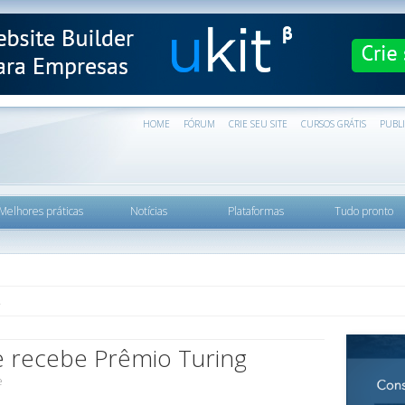
HOME
FÓRUM
CRIE SEU SITE
CURSOS GRÁTIS
PUBL
Melhores práticas
Notícias
Plataformas
Tudo pronto
e recebe Prêmio Turing
e