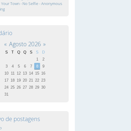
In Your Town - No Selfie - Anonymous
ing
dário
«
Agosto 2026
»
S
T
Q
Q
S
S
D
1
2
3
4
5
6
7
8
9
10
11
12
13
14
15
16
17
18
19
20
21
22
23
24
25
26
27
28
29
30
31
vo de postagens
o