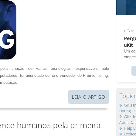
uCoz
Pergu
uKit
Um con
empres
pela criação de várias tecnologias responsáveis pelo
putadores, foi anunciado como o vencedor do Prêmio Turing,
omputação.
Tópic
LEIA O ARTIGO
Girls 
Dating - 
Girls 
Adult Dat
ence humanos pela primeira
Help E
Expli