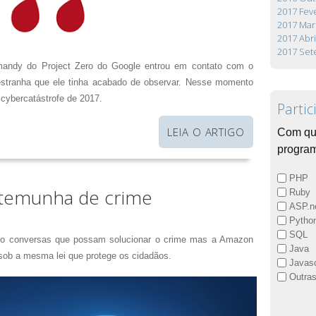
2017 Fev
2017 Mar
2017 Abri
2017 Se
mandy do Project Zero do Google entrou em contato com o
 estranha que ele tinha acabado de observar. Nesse momento
 cybercatástrofe de 2017.
Partic
LEIA O ARTIGO
Com qu
progra
PHP
stemunha de crime
Ruby
ASP.n
Pytho
SQL
ido conversas que possam solucionar o crime mas a Amazon
Java
sob a mesma lei que protege os cidadãos.
Javasc
Outra