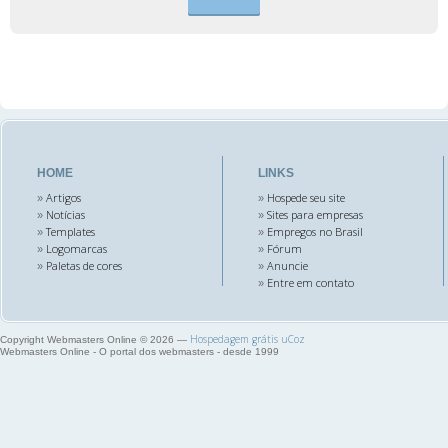
HOME
LINKS
Artigos
Hospede seu site
»
»
Notícias
Sites para empresas
»
»
Templates
Empregos no Brasil
»
»
Logomarcas
Fórum
»
»
Paletas de cores
Anuncie
»
»
Entre em contato
»
Hospedagem grátis
uCoz
Copyright Webmasters Online © 2026
—
Webmasters Online - O portal dos webmasters - desde 1999