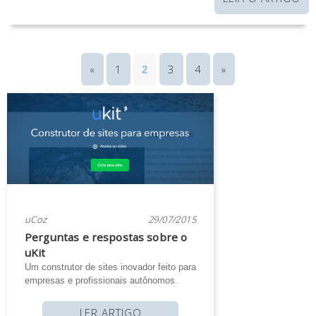
«
1
3
4
»
2
uCoz
29/07/2015
Perguntas e respostas sobre o
uKit
Um construtor de sites inovador feito para
empresas e profissionais autônomos.
LER ARTIGO