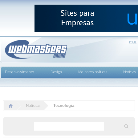
HOME
Desenvolvimento
Design
Melhores práticas
Notícias
Notícias
Tecnologia