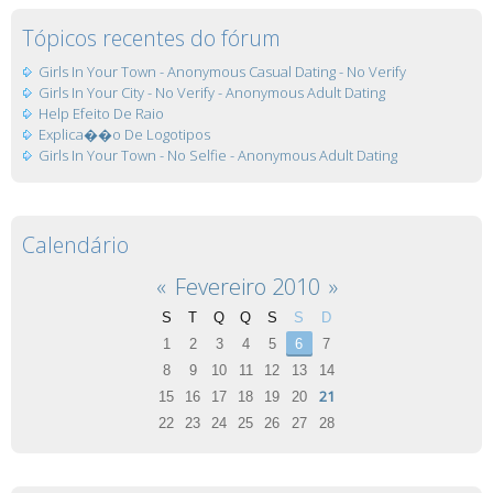
Tópicos recentes do fórum
Girls In Your Town - Anonymous Casual Dating - No Verify
Girls In Your City - No Verify - Anonymous Adult Dating
Help Efeito De Raio
Explica��o De Logotipos
Girls In Your Town - No Selfie - Anonymous Adult Dating
Calendário
«
Fevereiro 2010
»
S
T
Q
Q
S
S
D
1
2
3
4
5
6
7
8
9
10
11
12
13
14
21
15
16
17
18
19
20
22
23
24
25
26
27
28