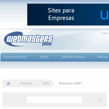
HOME
Desenvolvimento
Design
Melhores práticas
Notícias
Notícias
2010
Fevereiro 2010 -