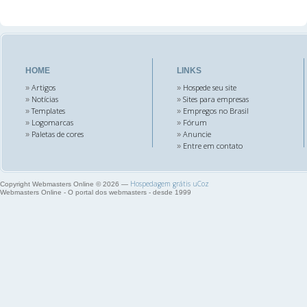
HOME
LINKS
Artigos
Hospede seu site
»
»
Notícias
Sites para empresas
»
»
Templates
Empregos no Brasil
»
»
Logomarcas
Fórum
»
»
Paletas de cores
Anuncie
»
»
Entre em contato
»
Hospedagem grátis
uCoz
Copyright Webmasters Online © 2026
—
Webmasters Online - O portal dos webmasters - desde 1999