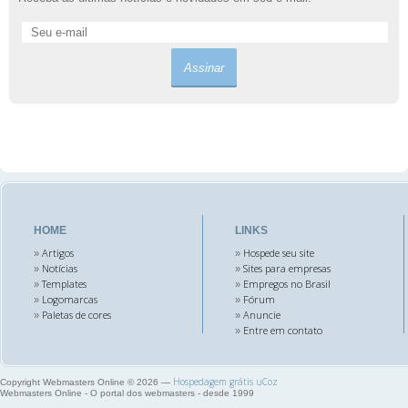
HOME
LINKS
Artigos
Hospede seu site
»
»
Notícias
Sites para empresas
»
»
Templates
Empregos no Brasil
»
»
Logomarcas
Fórum
»
»
Paletas de cores
Anuncie
»
»
Entre em contato
»
Hospedagem grátis
uCoz
Copyright Webmasters Online © 2026
—
Webmasters Online - O portal dos webmasters - desde 1999