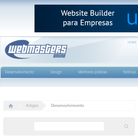
HOME
Desenvolvimento
Design
Melhores práticas
Notícias
Artigos
Desenvolvimento