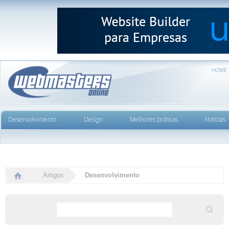
HOME
Desenvolvimento
Design
Melhores práticas
Notícias
Artigos
Desenvolvimento