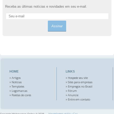
Receba as últimas notícias e novidades em seu e-mail.
HOME
LINKS
Artigos
Hospede seu site
»
»
Notícias
Sites para empresas
»
»
Templates
Empregos no Brasil
»
»
Logomarcas
Fórum
»
»
Paletas de cores
Anuncie
»
»
Entre em contato
»
Hospedagem grátis
uCoz
Copyright Webmasters Online © 2026
—