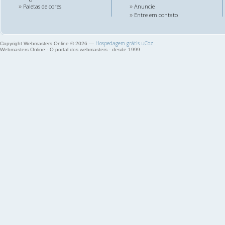
Paletas de cores
Anuncie
»
»
Entre em contato
»
Hospedagem grátis
uCoz
Copyright Webmasters Online © 2026
—
Webmasters Online - O portal dos webmasters - desde 1999