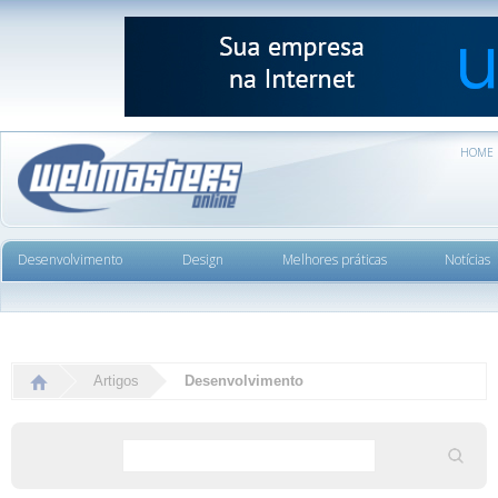
HOME
Desenvolvimento
Design
Melhores práticas
Notícias
Artigos
Desenvolvimento