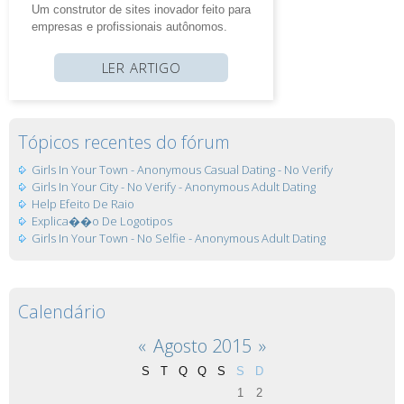
Um construtor de sites inovador feito para
empresas e profissionais autônomos.
LER ARTIGO
Tópicos recentes do fórum
Girls In Your Town - Anonymous Casual Dating - No Verify
Girls In Your City - No Verify - Anonymous Adult Dating
Help Efeito De Raio
Explica��o De Logotipos
Girls In Your Town - No Selfie - Anonymous Adult Dating
Calendário
«
Agosto 2015
»
S
T
Q
Q
S
S
D
1
2