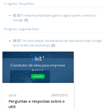
11 Agosto, Terça-feira
A empresa Alphabet agora é agora quem controla o
01:52
Google
(0)
10 Agosto, Segunda-feira
Terceira edição da Maratona de Aplicativos Fiap-Google
04:02
terá 50 dias de workshops
(0)
uCoz
29/07/2015
Perguntas e respostas sobre o
uKit