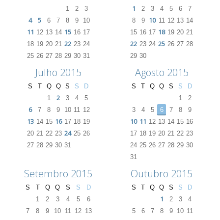
1
1
2
3
2
3
4
5
6
7
4
5
10
6
7
8
9
10
8
9
11
12
13
14
11
15
18
12
13
14
16
17
15
16
17
19
20
21
22
22
25
18
19
20
21
23
24
23
24
26
27
28
25
26
27
28
29
30
31
29
30
Julho 2015
Agosto 2015
S
T
Q
Q
S
S
D
S
T
Q
Q
S
S
D
2
1
3
4
5
1
2
6
7
8
9
10
11
12
3
4
5
6
7
8
9
13
16
10
11
14
15
17
18
19
12
13
14
15
16
24
20
21
22
23
25
26
17
18
19
20
21
22
23
27
28
29
30
31
24
25
26
27
28
29
30
31
Setembro 2015
Outubro 2015
S
T
Q
Q
S
S
D
S
T
Q
Q
S
S
D
1
1
2
3
4
5
6
2
3
4
7
8
9
10
11
12
13
5
6
7
8
9
10
11