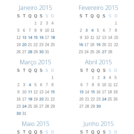
Janeiro 2015
Fevereiro 2015
S
T
Q
Q
S
S
D
S
T
Q
Q
S
S
D
1
2
3
4
1
3
4
5
6
7
8
9
10
11
2
5
6
7
8
13
14
15
16
18
12
17
9
10
11
12
13
14
15
20
16
19
19
21
22
23
24
25
17
18
20
21
22
28
30
27
26
27
29
31
23
24
25
26
28
Março 2015
Abril 2015
S
T
Q
Q
S
S
D
S
T
Q
Q
S
S
D
3
1
1
2
4
5
4
2
3
5
6
7
8
6
7
8
9
10
11
12
11
15
13
15
9
10
12
13
14
14
16
17
18
19
18
20
24
16
17
19
21
22
20
21
22
23
25
26
24
30
23
25
26
27
28
29
27
28
29
30
31
Maio 2015
Junho 2015
S
T
Q
Q
S
S
D
S
T
Q
Q
S
S
D