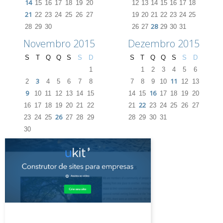
14
15
16
17
18
19
20
12
13
14
15
16
17
18
21
22
23
24
25
26
27
19
20
21
22
23
24
25
28
28
29
30
26
27
29
30
31
Novembro 2015
Dezembro 2015
S
T
Q
Q
S
S
D
S
T
Q
Q
S
S
D
1
1
2
3
4
5
6
3
11
2
4
5
6
7
8
7
8
9
10
12
13
9
16
10
11
12
13
14
15
14
15
17
18
19
20
22
16
17
18
19
20
21
22
21
23
24
25
26
27
26
23
24
25
27
28
29
28
29
30
31
30