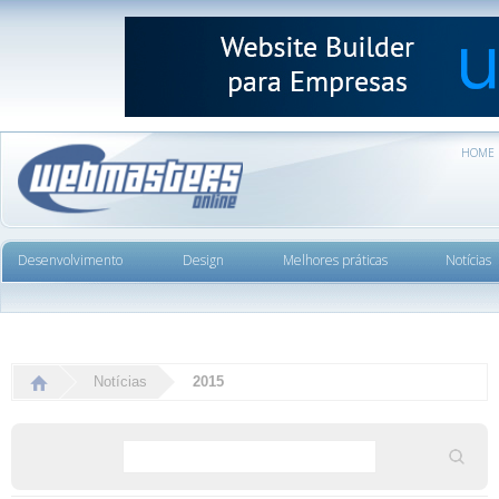
HOME
Desenvolvimento
Design
Melhores práticas
Notícias
Notícias
2015