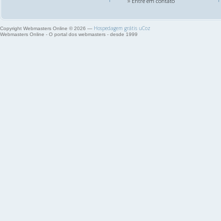
Entre em contato
»
Hospedagem grátis
uCoz
Copyright Webmasters Online © 2026
—
Webmasters Online - O portal dos webmasters - desde 1999