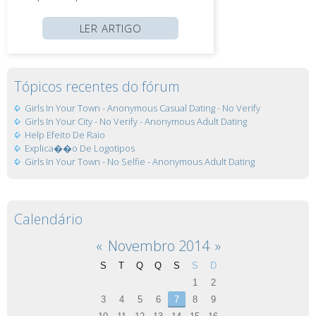
LER ARTIGO
Tópicos recentes do fórum
Girls In Your Town - Anonymous Casual Dating - No Verify
Girls In Your City - No Verify - Anonymous Adult Dating
Help Efeito De Raio
Explica��o De Logotipos
Girls In Your Town - No Selfie - Anonymous Adult Dating
Calendário
«
Novembro 2014
»
S
T
Q
Q
S
S
D
1
2
3
4
5
6
7
8
9