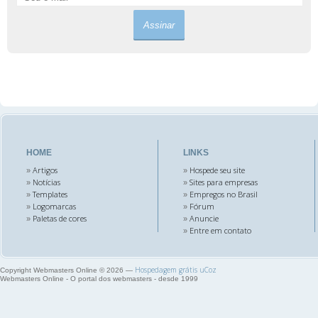
HOME
LINKS
Artigos
Hospede seu site
»
»
Notícias
Sites para empresas
»
»
Templates
Empregos no Brasil
»
»
Logomarcas
Fórum
»
»
Paletas de cores
Anuncie
»
»
Entre em contato
»
Hospedagem grátis
uCoz
Copyright Webmasters Online © 2026
—
Webmasters Online - O portal dos webmasters - desde 1999