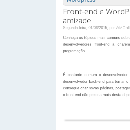
Front-end e WordP
amizade
WMOnli
Segunda-feira, 01/06/2015,
por
Conheça os tópicos mais comuns sobre
desenvolvedores front-end a cria
programação.
É bastante comum o desenvolvedor fr
desenvolvedor back-end para tornar o s
consegue criar novas páginas, postagen
o front-end não precisa mais desta dep