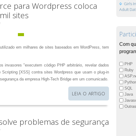
rce para Wordpress coloca
Girls 
Adult Dat
mil sites
e
Partic
Com qu
utilizado em milhares de sites baseados em WordPress, tem
progra
PHP
 os invasores "executem código PHP arbitrário, revelar dados
Ruby
te Scripting [XSS] contra sites Wordpress que usam o plug-in
ASP.n
de segurança da empresa High-Tech Bridge em um comunicado.
Pytho
SQL
LEIA O ARTIGO
Java
Javasc
Outra
solve problemas de segurança
e