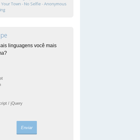
In Your Town - No Selfie - Anonymous
ing
ipe
ais linguagens você mais
ma?
et
n
ript / jQuery
s