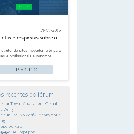
29/07/2015
ntas e respostas sobre o
strutor de sites inovador feito para
as e profissionais autônomos.
LER ARTIGO
os recentes do fórum
In Your Town - Anonymous Casual
No Verify
In Your City - No Verify - Anonymous
ing
feito De Raio
ca��o De Logotipos