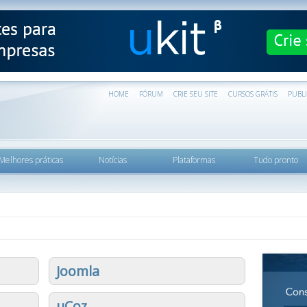
HOME
FÓRUM
CRIE SEU SITE
CURSOS GRÁTIS
PUBL
Melhores práticas
Notícias
Plataformas
Tudo pronto
Joomla
uCoz