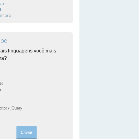
ço
l
tembro
ipe
ais linguagens você mais
ma?
et
n
ript / jQuery
s