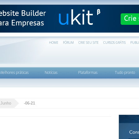
HOME
FÓRUM
CRIE SEU SITE
CURSOS GRÁTIS
PUBL
Melhores práticas
Notícias
Plataformas
Tudo pronto
Junho
-06-21