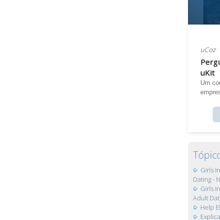
uCoz
Pergu
uKit
Um con
empres
Tópic
Girls 
Dating - 
Girls 
Adult Dat
Help E
Expli