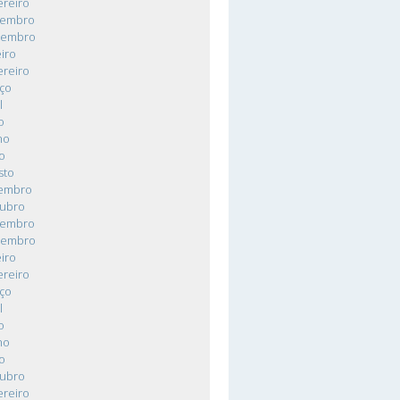
ereiro
vembro
zembro
iro
ereiro
ço
l
o
ho
o
sto
tembro
tubro
vembro
zembro
iro
ereiro
ço
l
o
ho
o
tubro
ereiro