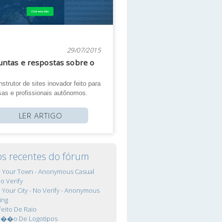
29/07/2015
ntas e respostas sobre o
strutor de sites inovador feito para
as e profissionais autônomos.
LER ARTIGO
os recentes do fórum
In Your Town - Anonymous Casual
No Verify
In Your City - No Verify - Anonymous
ing
feito De Raio
ca��o De Logotipos