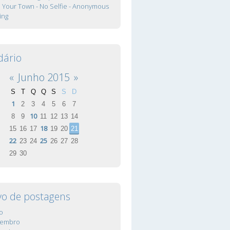
In Your Town - No Selfie - Anonymous
ing
dário
«
Junho 2015
»
S
T
Q
Q
S
S
D
1
2
3
4
5
6
7
10
8
9
11
12
13
14
18
15
16
17
19
20
21
22
25
23
24
26
27
28
29
30
vo de postagens
o
vembro