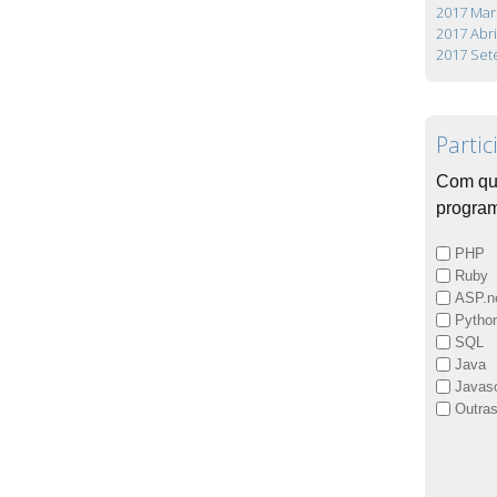
2017 Mar
2017 Abri
2017 Se
Partic
Com qu
progra
PHP
Ruby
ASP.n
Pytho
SQL
Java
Javasc
Outra