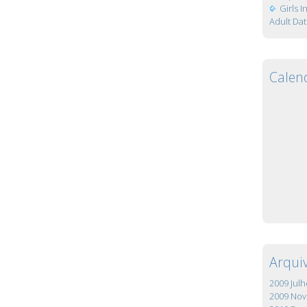
Girls 
Adult Dat
Calen
Arqui
2009 Julh
2009 No