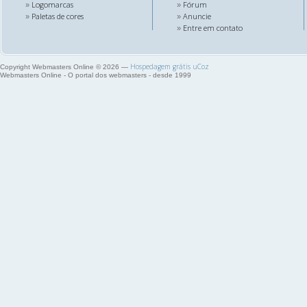
Logomarcas
Fórum
»
»
Paletas de cores
Anuncie
»
»
Entre em contato
»
Hospedagem grátis
uCoz
Copyright Webmasters Online © 2026
—
Webmasters Online - O portal dos webmasters - desde 1999