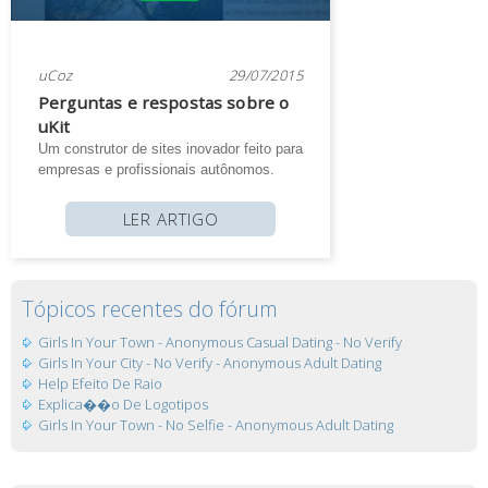
uCoz
29/07/2015
Perguntas e respostas sobre o
uKit
Um construtor de sites inovador feito para
empresas e profissionais autônomos.
LER ARTIGO
Tópicos recentes do fórum
Girls In Your Town - Anonymous Casual Dating - No Verify
Girls In Your City - No Verify - Anonymous Adult Dating
Help Efeito De Raio
Explica��o De Logotipos
Girls In Your Town - No Selfie - Anonymous Adult Dating