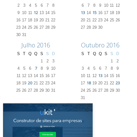
2
3
4
5
6
7
8
6
7
8
9
10
11
12
12
13
15
9
10
11
13
14
15
14
16
17
18
19
16
17
18
19
20
21
22
20
21
22
23
24
25
26
23
24
25
26
27
28
29
27
28
29
30
30
31
Julho 2016
Outubro 2016
S
T
Q
Q
S
S
D
S
T
Q
Q
S
S
D
1
2
3
1
2
7
4
5
6
8
9
10
3
4
5
6
7
8
9
13
11
12
13
14
15
16
17
10
11
12
14
15
16
20
18
23
18
19
21
22
23
24
17
19
20
21
22
25
26
27
28
29
30
31
24
25
26
27
28
29
30
31