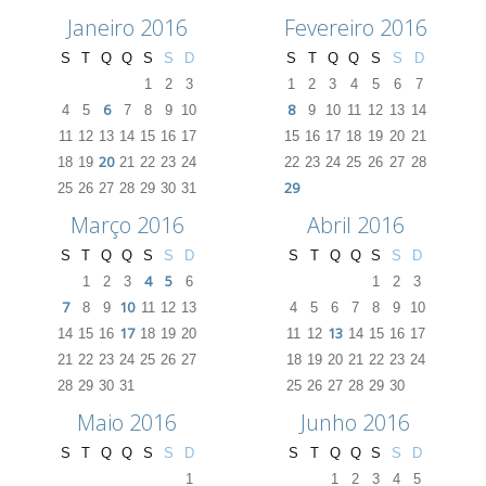
Janeiro 2016
Fevereiro 2016
S
T
Q
Q
S
S
D
S
T
Q
Q
S
S
D
1
2
3
1
2
3
4
5
6
7
6
8
4
5
7
8
9
10
9
10
11
12
13
14
11
12
13
14
15
16
17
15
16
17
18
19
20
21
20
18
19
21
22
23
24
22
23
24
25
26
27
28
29
25
26
27
28
29
30
31
Março 2016
Abril 2016
S
T
Q
Q
S
S
D
S
T
Q
Q
S
S
D
4
5
1
2
3
6
1
2
3
7
10
8
9
11
12
13
4
5
6
7
8
9
10
17
13
14
15
16
18
19
20
11
12
14
15
16
17
21
22
23
24
25
26
27
18
19
20
21
22
23
24
28
29
30
31
25
26
27
28
29
30
Maio 2016
Junho 2016
S
T
Q
Q
S
S
D
S
T
Q
Q
S
S
D
1
1
2
3
4
5