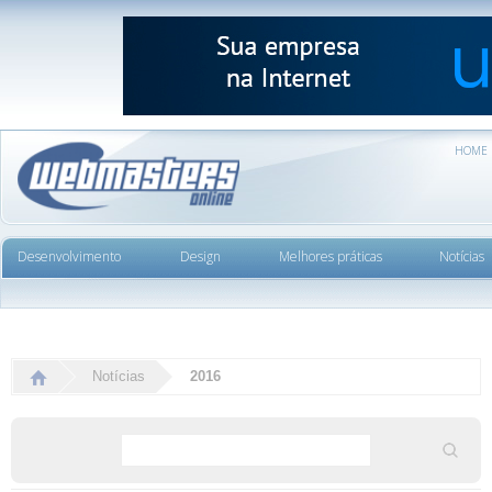
HOME
Desenvolvimento
Design
Melhores práticas
Notícias
Notícias
2016