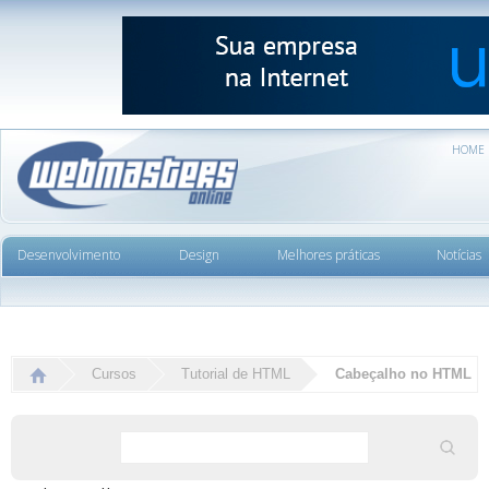
HOME
Desenvolvimento
Design
Melhores práticas
Notícias
Cursos
Tutorial de HTML
Cabeçalho no HTML