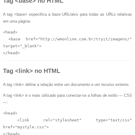
Tag <base> no HTML
A tag <base> especifica a base URL/alvo para todas as URLs relativas
em uma página:
<head>

 <base href="http://wmonline.com.br/tryit/imagens/" 
target="_blank">

Tag <link> no HTML
A tag <link> define a relação entre um documento e um recurso externo.
A tag <link> é o mais utilizado para conectar-se a folhas de estilo — CSS
—:
<head>

 <link rel="stylesheet" type="text/css" 
href="mystyle.css">
