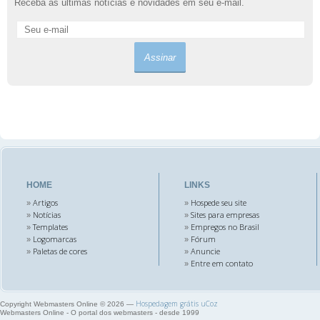
Receba as últimas notícias e novidades em seu e-mail.
HOME
LINKS
Artigos
Hospede seu site
»
»
Notícias
Sites para empresas
»
»
Templates
Empregos no Brasil
»
»
Logomarcas
Fórum
»
»
Paletas de cores
Anuncie
»
»
Entre em contato
»
Hospedagem grátis
uCoz
Copyright Webmasters Online © 2026
—
Webmasters Online - O portal dos webmasters - desde 1999