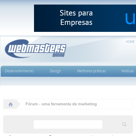
HOME
Desenvolvimento
Design
Melhores práticas
Notícias
Fórum - uma ferramenta de marketing