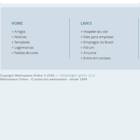
HOME
LINKS
Artigos
Hospede seu site
»
»
Notícias
Sites para empresas
»
»
Templates
Empregos no Brasil
»
»
Logomarcas
Fórum
»
»
Paletas de cores
Anuncie
»
»
Entre em contato
»
Hospedagem grátis
uCoz
Copyright Webmasters Online © 2026
—
Webmasters Online - O portal dos webmasters - desde 1999