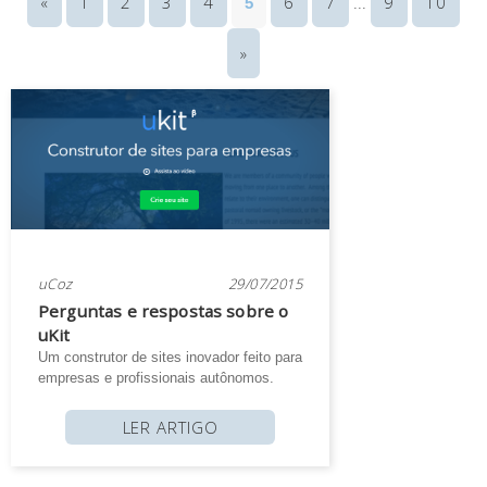
«
1
2
3
4
6
7
9
10
5
...
»
uCoz
29/07/2015
Perguntas e respostas sobre o
uKit
Um construtor de sites inovador feito para
empresas e profissionais autônomos.
LER ARTIGO