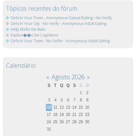
Tópicos recentes do fórum
Girls In Your Town - Anonymous Casual Dating - No Verify
Girls In Your City - No Verify - Anonymous Adult Dating
Help Efeito De Raio
Explica��o De Logotipos
Girls In Your Town - No Selfie - Anonymous Adult Dating
Calendário
«
Agosto 2026
»
S
T
Q
Q
S
S
D
1
2
3
4
5
6
7
8
9
10
11
12
13
14
15
16
17
18
19
20
21
22
23
24
25
26
27
28
29
30
31