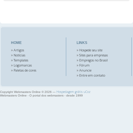
HOME
LINKS
Artigos
Hospede seu site
»
»
Notícias
Sites para empresas
»
»
Templates
Empregos no Brasil
»
»
Logomarcas
Fórum
»
»
Paletas de cores
Anuncie
»
»
Entre em contato
»
Hospedagem grátis
uCoz
Copyright Webmasters Online © 2026
—
Webmasters Online - O portal dos webmasters - desde 1999