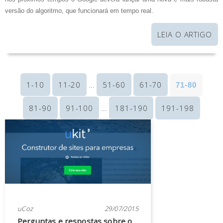
versão do algoritmo, que funcionará em tempo real.
LEIA O ARTIGO
1-10
11-20
51-60
61-70
71-80
...
81-90
91-100
181-190
191-198
...
uCoz
29/07/2015
Perguntas e respostas sobre o